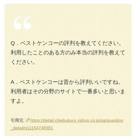
Q．ベストケンコーの評判を教えてください。
利用したことのある方のみ本当の評判を教えて
ください。
A．ベストケンコーは昔から評判いいですね。
利用者はその分野のサイトで一番多いと思いま
すよ。
引用元:
https://detail.chiebukuro.yahoo.co.jp/qa/question
_detail/q11154748381