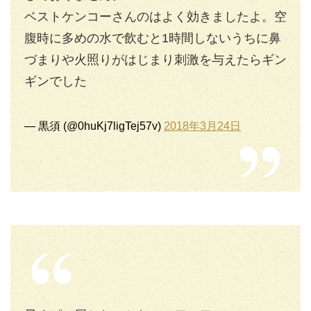
ベストケンコーさんのはよく効きましたよ。空
腹時に多めの水で飲むと1時間しないうちに鼻
づまりや火照りがはじまり刺激を与えたらギン
ギンでした
— 黒須 (@0huKj7ligTej57v)
2018年3月24日