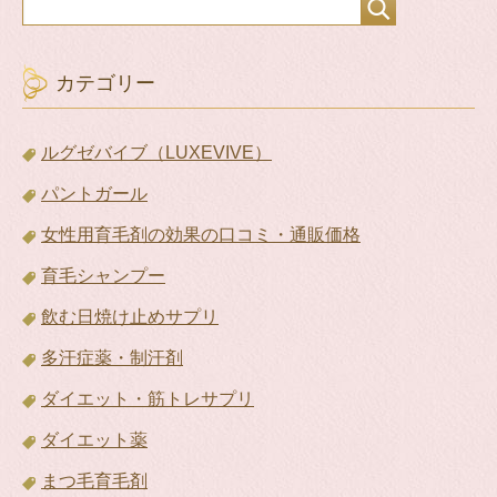
カテゴリー
ルグゼバイブ（LUXEVIVE）
パントガール
女性用育毛剤の効果の口コミ・通販価格
育毛シャンプー
飲む日焼け止めサプリ
多汗症薬・制汗剤
ダイエット・筋トレサプリ
ダイエット薬
まつ毛育毛剤