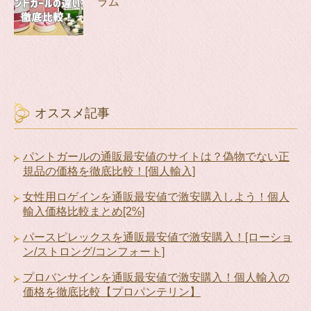
ラム
オススメ記事
パントガールの通販最安値のサイトは？偽物でない正
規品の価格を徹底比較！[個人輸入]
女性用ロゲインを通販最安値で激安購入しよう！個人
輸入価格比較まとめ[2%]
パースピレックスを通販最安値で激安購入！[ローショ
ン/ストロング/コンフォート]
プロバンサインを通販最安値で激安購入！個人輸入の
価格を徹底比較【プロパンテリン】