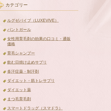
カテゴリー
ルグゼバイブ（LUXEVIVE）
パントガール
女性用育毛剤の効果の口コミ・通販
価格
育毛シャンプー
飲む日焼け止めサプリ
多汗症薬・制汗剤
ダイエット・筋トレサプリ
ダイエット薬
まつ毛育毛剤
スマートドラッグ（スマドラ）