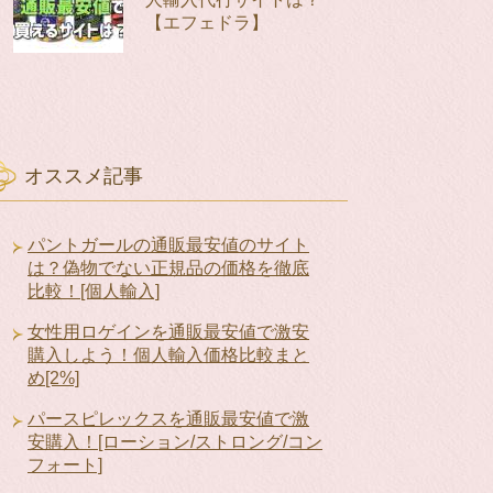
【エフェドラ】
オススメ記事
パントガールの通販最安値のサイト
は？偽物でない正規品の価格を徹底
比較！[個人輸入]
女性用ロゲインを通販最安値で激安
購入しよう！個人輸入価格比較まと
め[2%]
パースピレックスを通販最安値で激
安購入！[ローション/ストロング/コン
フォート]