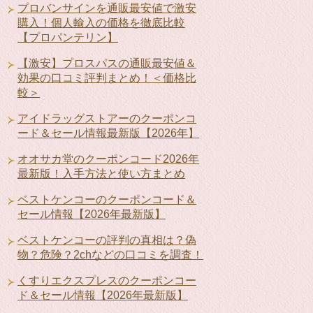
プロバンサインを通販最安値で激安
購入！個人輸入の価格を徹底比較
【プロパンテリン】
【激安】プロスパスの通販最安値＆
効果の口コミ評判まとめ！＜価格比
較＞
アイドラッグストアーのクーポンコ
ード＆セール情報最新版【2026年】
オオサカ堂のクーポンコード2026年
最新版！入手方法と使い方まとめ
ベストケンコーのクーポンコード＆
セール情報【2026年最新版】
ベストケンコーの評判の真相は？偽
物？危険？2chなどの口コミを調査！
くすりエクスプレスのクーポンコー
ド＆セール情報【2026年最新版】