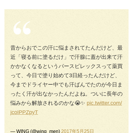
昔からおでこの汗に悩まされてたんだけど、最
近「寝る前に塗るだけ」で汗腺に蓋が出来て汗
かかなくなるというパースピレックスって薬買
って、今日で塗り始めて3日経ったんだけど、
今までドライヤー中でも汗ばんでたのが今日ま
ったく汗が出なかったんだよね。ついに長年の
悩みから解放されるのかな😭✨
pic.twitter.com/
jcoIPPZpyT
— WING (@wing_men)
2017年5月25日