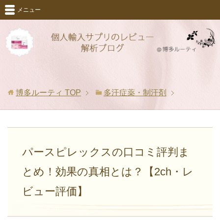
メニュー
博多ルーティ
TOP
多汗症薬・制汗剤
パースピレックスの口コミ評判ま
とめ！効果の真相とは？【2ch・レ
ビュー評価】