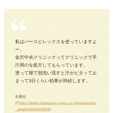
私はパースピレックスを使っていますよ
ー。
金沢中央クリニックってクリニックで手
汗用のを処方してもらっています。
塗って寝て朝洗い流すと汗がピタッて止
まって3日くらい効果が持続します。
引用元:
https://detail.chiebukuro.yahoo.co.jp/qa/question
_detail/q10164295635