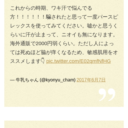
これからの時期、ワキ汗で悩んでる
方！！！！！！騙されたと思って一度パースピ
レックスを使ってみてください。嘘かと思うく
らいに汗が止まって、ニオイも無になります。
海外通販で2000円弱くらい。ただし人によっ
ては死ぬほど脇が痒くなるため、敏感肌用をオ
ススメします👇
pic.twitter.com/E02qmfNfHG
— 牛乳ちゃん (@kyonyu_cham)
2017年6月7日